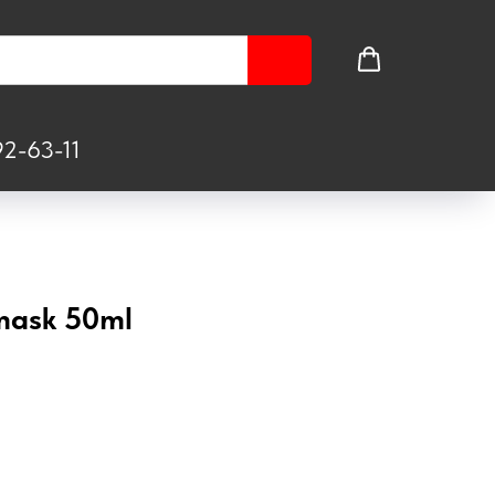
2-63-11
mask 50ml