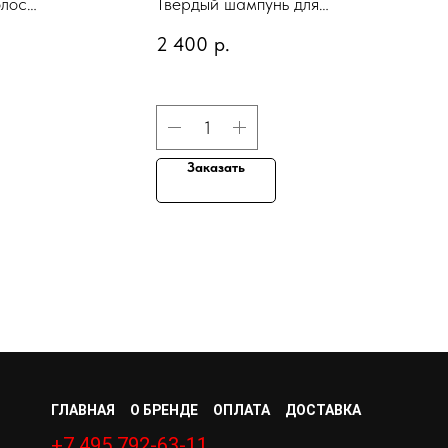
олос
Твердый шампунь для
e Hair
окрашенных волос
2 400
р.
85 гр
«Яркость цвета», 87 г
Заказать
ГЛАВНАЯ
О БРЕНДЕ
ОПЛАТА
ДОСТАВКА
+7 495 792-63-11