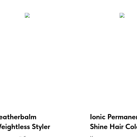
eatherbalm
Ionic Permane
eightless Styler
Shine Hair Col
– BLACK, 85 г