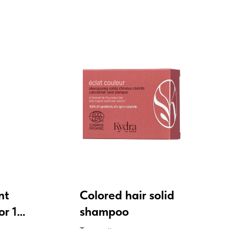
nt
Colored hair solid
or 1N
shampoo
р