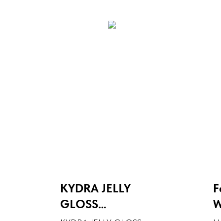
KYDRA JELLY
F
GLOSS
W
AMMONIA-FREE