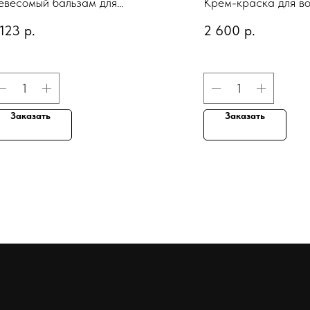
евесомый бальзам для
Крем-краска для в
тайлинга без границ
Ionic Permanent Shin
 123
р.
2 600
р.
Color 1N – BLACK, 
Заказать
Заказать