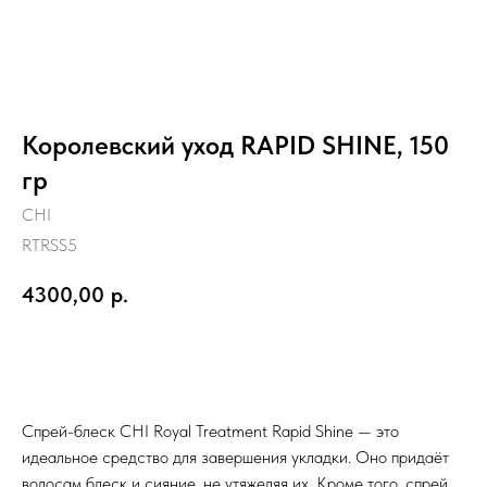
Королевский уход RAPID SHINE, 150
гр
CHI
RTRSS5
4300,00
р.
Заказать
Спрей-блеск CHI Royal Treatment Rapid Shine — это
идеальное средство для завершения укладки. Оно придаёт
волосам блеск и сияние, не утяжеляя их. Кроме того, спрей