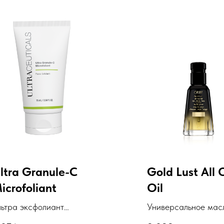
ltra Granule-C
Gold Lust All 
icrofoliant
Oil
льтра эксфолиант
Универсальное мас
войного действия с
для волос, лица и т