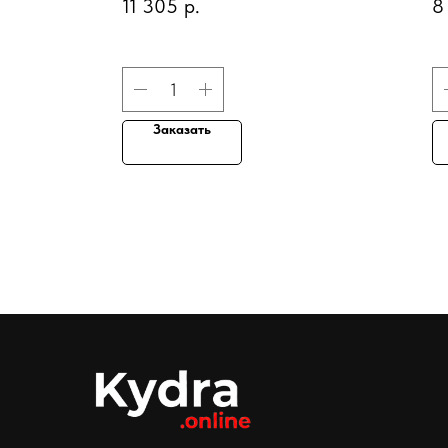
11 305
р.
8
"Совершенство кожи"
в
Заказать