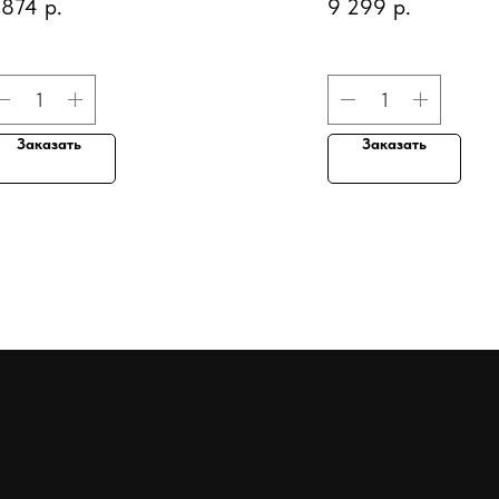
 874
р.
9 299
р.
итамином С
"Роскошь золота"
Заказать
Заказать