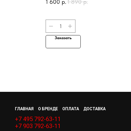
1 600
р.
1 890
р.
KYDRACREME hair
color treatment
cream
Заказать
ГЛАВНАЯ
О БРЕНДЕ
ОПЛАТА
ДОСТАВКА
+7 495 792-63-11
+7 903 792-63-11