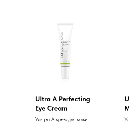
Ultra A Perfecting
U
Eye Cream
M
Ультра А крем для кожи
У
вокруг глаз
д