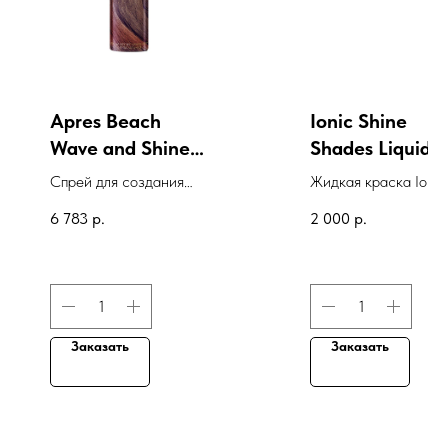
Apres Beach
Ionic Shine
Wave and Shine
Shades Liquid
Spray
Color, 4RB
Спрей для создания
Жидкая краска Ionic
Темный красно
естественных локонов
Shine Shades Liquid
6 783
р.
2 000
р.
коричневый, 8
Color, 4RB Темный
мл
красно-коричневый,
мл
Заказать
Заказать