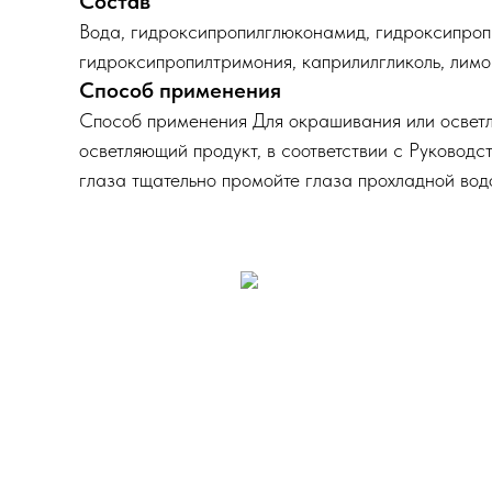
Состав
Вода, гидроксипропилглюконамид, гидроксипропи
гидроксипропилтримония, каприлилгликоль, лимон
Способ применения
Способ применения Для окрашивания или осветле
осветляющий продукт, в соответствии с Руковод
глаза тщательно промойте глаза прохладной водо