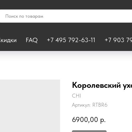
кидки
FAQ
+7 495 792-63-11
+7 903 79
Королевский ух
CHI
Артикул:
RTBR6
6900,00
р.