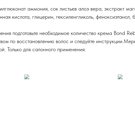
лглюконат аммония, сок листьев алоэ вера, экстракт магн
ная кислота, глицерин, гексиленгликоль, феноксиэтанол, б
ния подготовьте необходимое количество крема Bond Rebu
ством по восстановлению волос и следуйте инструкции.Ме
й. Только для салонного применения.