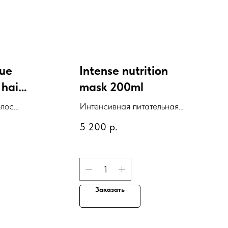
que
Intense nutrition
hair
mask 200ml
t
олос
Интенсивная питательная
нове
маска с касторовым
5 200
р.
ts
нтов
маслом
 мл
r oil
onde
Заказать