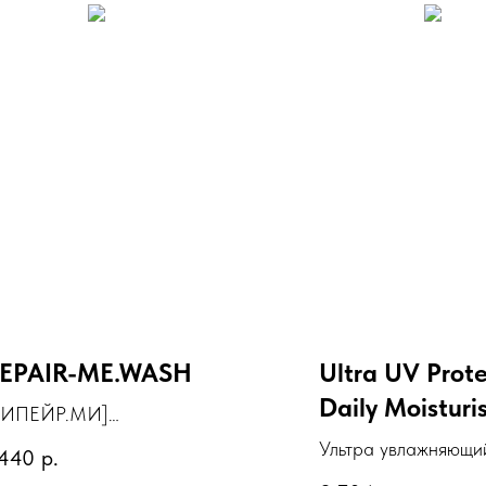
EPAIR-ME.WASH
Ultra UV Prote
Daily Moisturi
РИПЕЙР.МИ]
SPF 50 Hydrat
еконструирующий и
Ультра увлажняющи
 440
р.
крепляющий шампунь
SPF 50 с эффектом