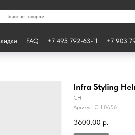
кидки
FAQ
+7 495 792-63-11
+7 903 79
Infra Styling He
CHI
Артикул:
CHI0656
3600,00
р.