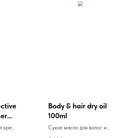
ctive
Body & hair dry oil
ser
100ml
ing
й крем
Сухое масло для волос и
тела с 6 питательными