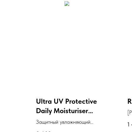
Ultra UV Protective
R
Daily Moisturiser
[
SPF 30 Hydrating
р
Защитный увлажняющий
1
у
крем SPF 30 с эффектом