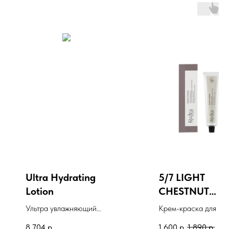
Ultra Hydrating
5/7 LIGHT
Lotion
CHESTNUT
BROWN
Ультра увлажняющий
Крем-краска для во
KYDRACREME
лосьон
KYDRACREME, 60 м
8 704
р.
1 600
р.
1 890
р.