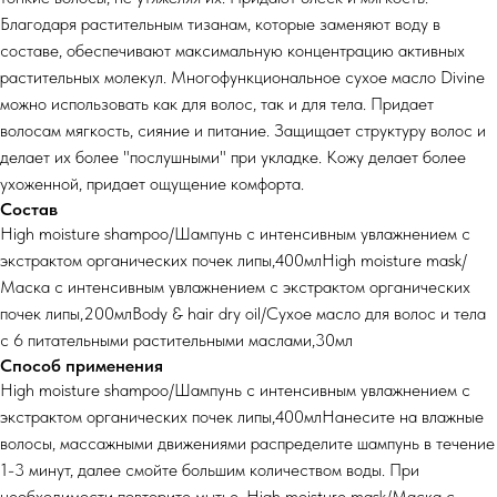
Благодаря растительным тизанам, которые заменяют воду в
составе, обеспечивают максимальную концентрацию активных
растительных молекул. Многофункциональное сухое масло Divine
можно использовать как для волос, так и для тела. Придает
волосам мягкость, сияние и питание. Защищает структуру волос и
делает их более "послушными" при укладке. Кожу делает более
ухоженной, придает ощущение комфорта.
Состав
High moisture shampoo/Шампунь с интенсивным увлажнением с
экстрактом органических почек липы,400млHigh moisture mask/
Маска с интенсивным увлажнением с экстрактом органических
почек липы,200млBody & hair dry oil/Сухое масло для волос и тела
с 6 питательными растительными маслами,30мл
Способ применения
High moisture shampoo/Шампунь с интенсивным увлажнением с
экстрактом органических почек липы,400млНанесите на влажные
волосы, массажными движениями распределите шампунь в течение
1-3 минут, далее смойте большим количеством воды. При
необходимости повторите мытье. High moisture mask/Маска с