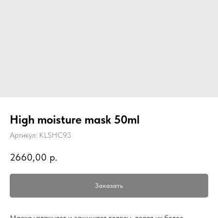
High moisture mask 50ml
Артикул:
KLSHC93
2660,00
р.
Заказать
Маска увлажняет и защищает волосы, делая их более