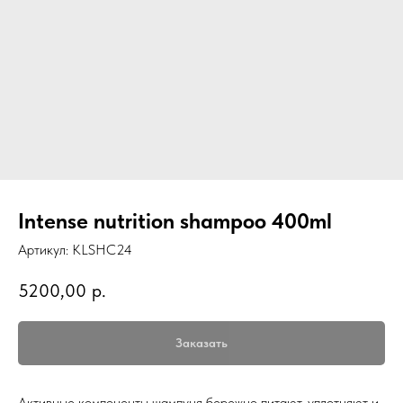
Intense nutrition shampoo 400ml
Артикул:
KLSHC24
5200,00
р.
Заказать
Активные компоненты шампуня бережно питают, уплотняют и