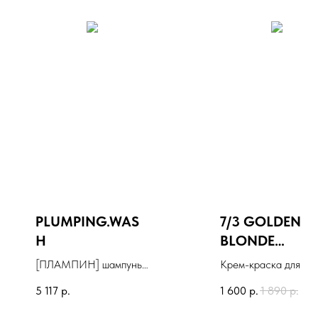
PLUMPING.WAS
7/3 GOLDEN
H
BLONDE
KYDRACREME
[ПЛАМПИН] шампунь
Крем-краска для во
hair color
для объема и
KYDRACREME, 60 м
5 117
р.
1 600
р.
1 890
р.
treatment cre
уплотнения волос