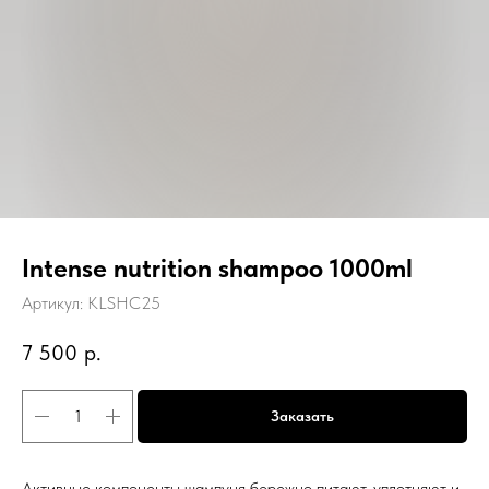
Intense nutrition shampoo 1000ml
Артикул:
KLSHC25
7 500
р.
Заказать
Активные компоненты шампуня бережно питают, уплотняют и