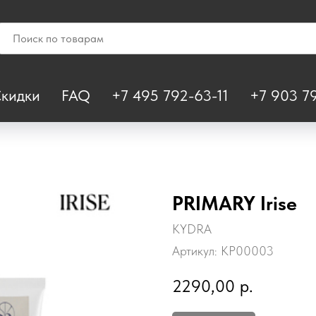
кидки
FAQ
+7 495 792-63-11
+7 903 79
PRIMARY Irise
KYDRA
Артикул:
KP00003
2290,00
р.