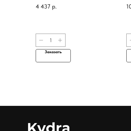
основа для укладки
о
4 437
р.
1
к
в
Заказать