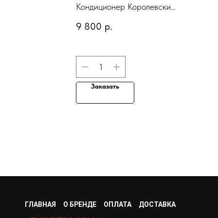
PROTECTING, 946
Кондиционер Королевский
мл
уход COLOR GLOSS
9 800
р.
"
PROTECTING, 946 мл
Заказать
ГЛАВНАЯ
О БРЕНДЕ
ОПЛАТА
ДОСТАВКА