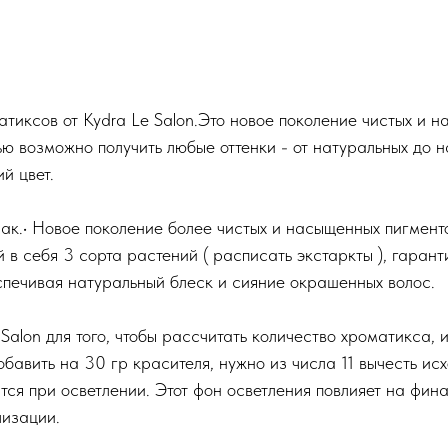
иксов от Kydra Le Salon.Это новое поколение чистых и 
ю возможно получить любые оттенки - от натуральных до 
й цвет.
к.• Новое поколение более чистых и насыщенных пигменто
 в себя 3 сорта растений ( расписать экстаркты ), гаран
спечивая натуральный блеск и сияние окрашенных волос.
lon для того, чтобы рассчитать количество хроматикса, и
бавить на 30 гр красителя, нужно из числа 11 вычесть ис
тся при осветлении. Этот фон осветления повлияет на фина
лизации.