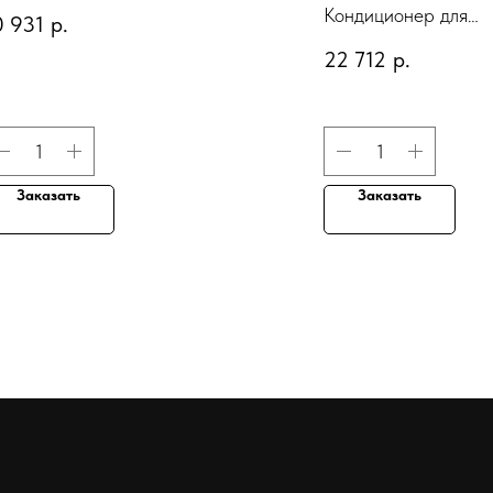
чищающий шампунь для
Кондиционер для
0 931
р.
ожи головы с мицеллярной
окрашенных волос
22 712
р.
одой
"Великолепие цвета
Заказать
Заказать