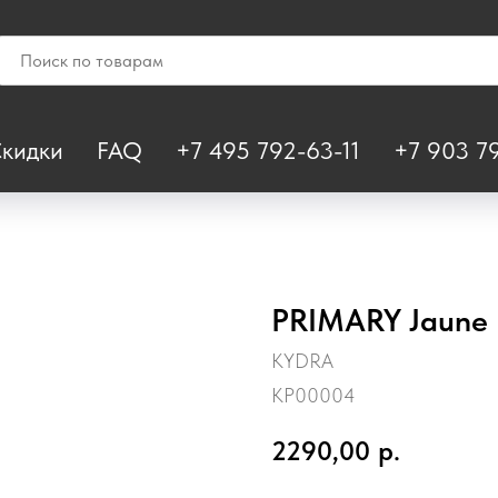
кидки
FAQ
+7 495 792-63-11
+7 903 79
PRIMARY Jaune
KYDRA
KP00004
2290,00
р.