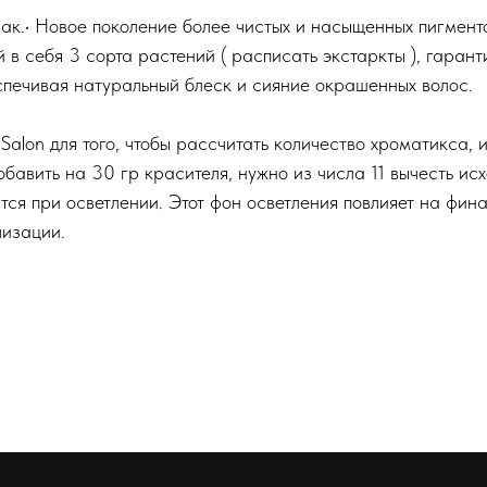
к.• Новое поколение более чистых и насыщенных пигменто
 в себя 3 сорта растений ( расписать экстаркты ), гаран
спечивая натуральный блеск и сияние окрашенных волос.
lon для того, чтобы рассчитать количество хроматикса, и
бавить на 30 гр красителя, нужно из числа 11 вычесть ис
тся при осветлении. Этот фон осветления повлияет на фина
лизации.