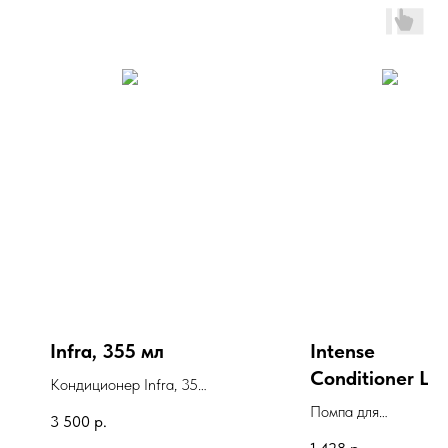
Infra, 355 мл
Intense
Conditioner La
Кондиционер Infra, 355
Pump
мл
Помпа для
3 500
р.
кондиционера Инте