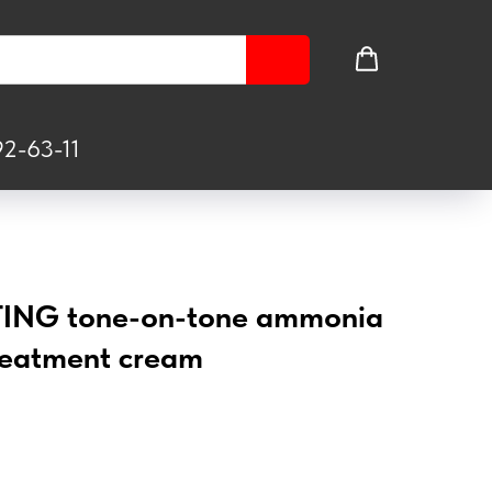
2-63-11
ING tone-on-tone ammonia
treatment cream