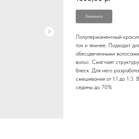
Заказать
Полуперманентный красите
тон и темнее. Подходит д
обесцвеченными волосами.
волос. Смягчает структур
блеск. Для него разработ
смешивания от 1:1 до 1:3
седины до 70%