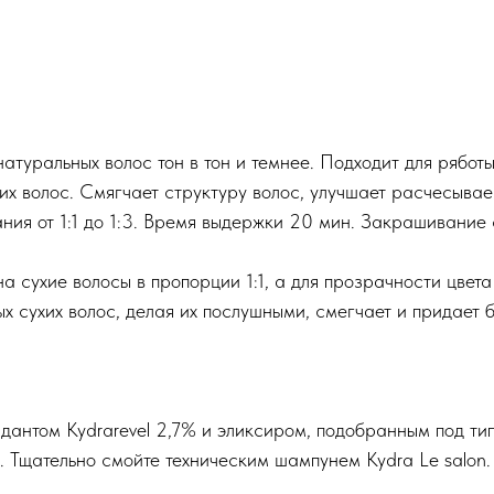
атуральных волос тон в тон и темнее. Подходит для рябо
их волос. Смягчает структуру волос, улучшает расчесывае
ния от 1:1 до 1:3. Время выдержки 20 мин. Закрашивание
а сухие волосы в пропорции 1:1, а для прозрачности цвет
 сухих волос, делая их послушными, смегчает и придает б
антом Kydrarevel 2,7% и эликсиром, подобранным под тип
 Тщательно смойте техническим шампунем Kydra Le salon.