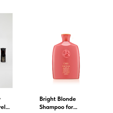
y
Bright Blonde
vel
Shampoo for