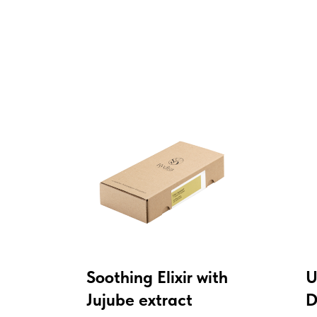
Soothing Elixir with
U
Jujube extract
D