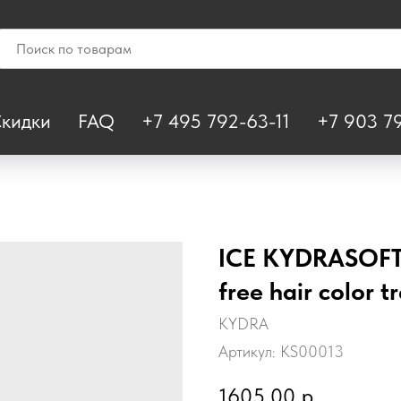
кидки
FAQ
+7 495 792-63-11
+7 903 79
ICE KYDRASOFT
free hair color 
KYDRA
Артикул:
KS00013
1605,00
р.