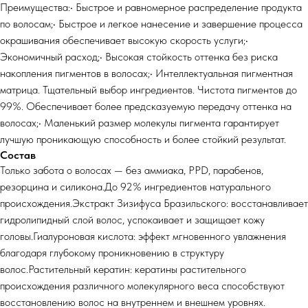
Преимущества:• Быстрое и равномерное распределение продукта
по волосам;• Быстрое и легкое нанесение и завершение процесса
окрашивания обеспечивает высокую скорость услуги;•
Экономичный расход;• Высокая стойкость оттенка без риска
накопления пигментов в волосах;• Интеллектуальная пигментная
матрица. Тщательный выбор ингредиентов. Чистота пигментов до
99%. Обеспечивает более предсказуемую передачу оттенка на
волосах;• Маленький размер молекулы пигмента гарантирует
лучшую проникающую способность и более стойкий результат.
Состав
Только забота о волосах — без аммиака, PPD, парабенов,
резорцина и силикона.До 92% ингредиентов натурального
происхождения.Экстракт Зизифуса Бразильского: восстанавливает
гидролипидный слой волос, успокаивает и защищает кожу
головы.Гиалуроновая кислота: эффект мгновенного увлажнения
благодаря глубокому проникновению в структуру
волос.Растительный кератин: кератины растительного
происхождения различного молекулярного веса способствуют
восстановлению волос на внутреннем и внешнем уровнях.