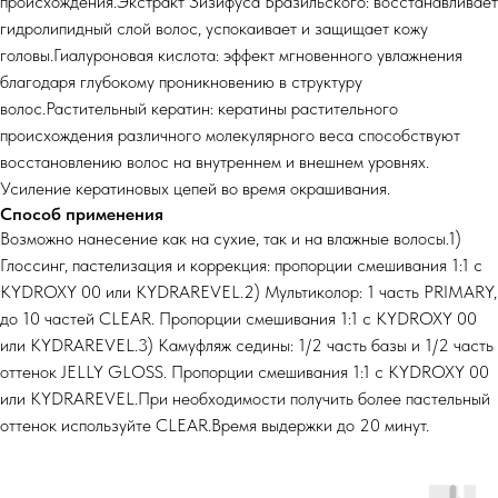
происхождения.Экстракт Зизифуса Бразильского: восстанавливает
гидролипидный слой волос, успокаивает и защищает кожу
головы.Гиалуроновая кислота: эффект мгновенного увлажнения
благодаря глубокому проникновению в структуру
волос.Растительный кератин: кератины растительного
происхождения различного молекулярного веса способствуют
восстановлению волос на внутреннем и внешнем уровнях.
Усиление кератиновых цепей во время окрашивания.
Способ применения
Возможно нанесение как на сухие, так и на влажные волосы.1)
Глоссинг, пастелизация и коррекция: пропорции смешивания 1:1 с
KYDROXY 00 или KYDRAREVEL.2) Мультиколор: 1 часть PRIMARY,
до 10 частей CLEAR. Пропорции смешивания 1:1 с KYDROXY 00
или KYDRAREVEL.3) Камуфляж седины: 1/2 часть базы и 1/2 часть
оттенок JELLY GLOSS. Пропорции смешивания 1:1 с KYDROXY 00
или KYDRAREVEL.При необходимости получить более пастельный
оттенок используйте CLEAR.Время выдержки до 20 минут.