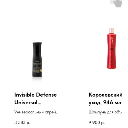
Invisible Defense
Королевский
Universal
уход, 946 мл
Protection Spray
Универсальный спрей-
Шампунь для объем
уход "Невидимая
Королевский уход, 
3 383
р.
9 900
р.
защита"
мл