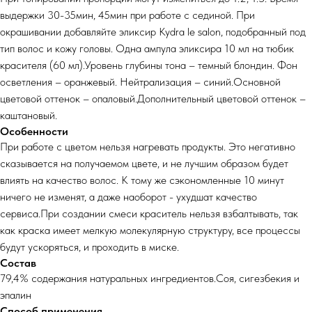
выдержки 30-35мин, 45мин при работе с сединой. При
окрашивании добавляйте эликсир Kydra le salon, подобранный под
тип волос и кожу головы. Одна ампула эликсира 10 мл на тюбик
красителя (60 мл).Уровень глубины тона – темный блондин. Фон
осветления – оранжевый. Нейтрализация – синий.Основной
цветовой оттенок – опаловый.Дополнительный цветовой оттенок –
каштановый.
Особенности
При работе с цветом нельзя нагревать продукты. Это негативно
сказывается на получаемом цвете, и не лучшим образом будет
влиять на качество волос. К тому же сэкономленные 10 минут
ничего не изменят, а даже наоборот - ухудшат качество
сервиса.При создании смеси краситель нельзя взбалтывать, так
как краска имеет мелкую молекулярную структуру, все процессы
будут ускоряться, и проходить в миске.
Состав
79,4% содержания натуральных ингредиентов.Соя, сигезбекия и
эпалин
Способ применения