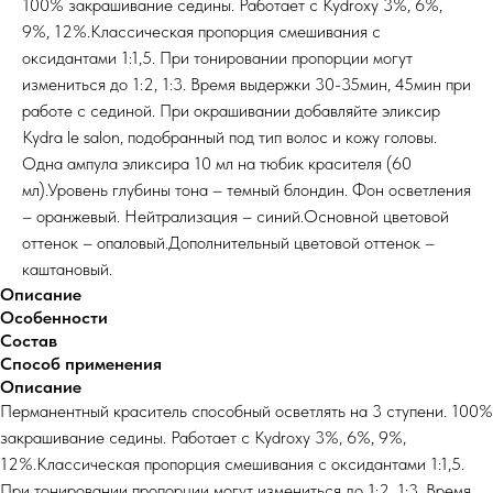
100% закрашивание седины. Работает с Kydroxy 3%, 6%,
9%, 12%.Классическая пропорция смешивания с
оксидантами 1:1,5. При тонировании пропорции могут
измениться до 1:2, 1:3. Время выдержки 30-35мин, 45мин при
работе с сединой. При окрашивании добавляйте эликсир
Kydra le salon, подобранный под тип волос и кожу головы.
Одна ампула эликсира 10 мл на тюбик красителя (60
мл).Уровень глубины тона – темный блондин. Фон осветления
– оранжевый. Нейтрализация – синий.Основной цветовой
оттенок – опаловый.Дополнительный цветовой оттенок –
каштановый.
Описание
Особенности
Состав
Способ применения
Описание
Перманентный краситель способный осветлять на 3 ступени. 100%
закрашивание седины. Работает с Kydroxy 3%, 6%, 9%,
12%.Классическая пропорция смешивания с оксидантами 1:1,5.
При тонировании пропорции могут измениться до 1:2, 1:3. Время