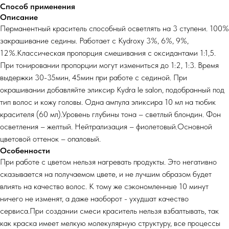
Способ применения
Описание
Перманентный краситель способный осветлять на 3 ступени. 100%
закрашивание седины. Работает с Kydroxy 3%, 6%, 9%,
12%.Классическая пропорция смешивания с оксидантами 1:1,5.
При тонировании пропорции могут измениться до 1:2, 1:3. Время
выдержки 30-35мин, 45мин при работе с сединой. При
окрашивании добавляйте эликсир Kydra le salon, подобранный под
тип волос и кожу головы. Одна ампула эликсира 10 мл на тюбик
красителя (60 мл).Уровень глубины тона – светлый блондин. Фон
осветления – желтый. Нейтрализация – фиолетовый.Основной
цветовой оттенок – опаловый.
Особенности
При работе с цветом нельзя нагревать продукты. Это негативно
сказывается на получаемом цвете, и не лучшим образом будет
влиять на качество волос. К тому же сэкономленные 10 минут
ничего не изменят, а даже наоборот - ухудшат качество
сервиса.При создании смеси краситель нельзя взбалтывать, так
как краска имеет мелкую молекулярную структуру, все процессы