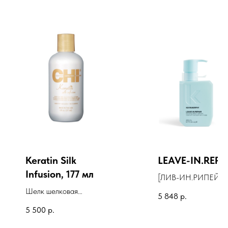
Keratin Silk
LEAVE-IN.REPA
Infusion, 177 мл
[ЛИВ-ИН.РИПЕЙР]
реконструирующий
Шелк шелковая
5 848
р.
несмываемый флюид
инфузия с кератином
5 500
р.
Keratin Silk Infusion, 177
мл