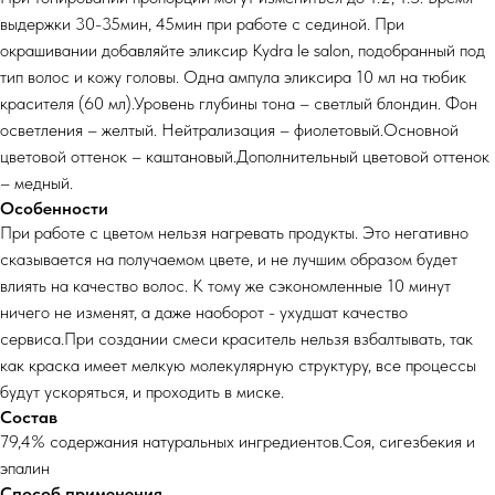
выдержки 30-35мин, 45мин при работе с сединой. При
окрашивании добавляйте эликсир Kydra le salon, подобранный под
тип волос и кожу головы. Одна ампула эликсира 10 мл на тюбик
красителя (60 мл).Уровень глубины тона – светлый блондин. Фон
осветления – желтый. Нейтрализация – фиолетовый.Основной
цветовой оттенок – каштановый.Дополнительный цветовой оттенок
– медный.
Особенности
При работе с цветом нельзя нагревать продукты. Это негативно
сказывается на получаемом цвете, и не лучшим образом будет
влиять на качество волос. К тому же сэкономленные 10 минут
ничего не изменят, а даже наоборот - ухудшат качество
сервиса.При создании смеси краситель нельзя взбалтывать, так
как краска имеет мелкую молекулярную структуру, все процессы
будут ускоряться, и проходить в миске.
Состав
79,4% содержания натуральных ингредиентов.Соя, сигезбекия и
эпалин
Способ применения