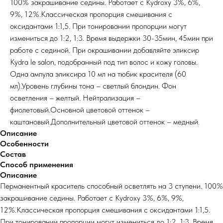
100% закрашивание седины. Работает с Kydroxy 3%, 6%,
9%, 12%.Классическая пропорция смешивания с
оксидантами 1:1,5. При тонировании пропорции могут
измениться до 1:2, 1:3. Время выдержки 30-35мин, 45мин при
работе с сединой. При окрашивании добавляйте эликсир
Kydra le salon, подобранный под тип волос и кожу головы.
Одна ампула эликсира 10 мл на тюбик красителя (60
мл).Уровень глубины тона – светлый блондин. Фон
осветления – желтый. Нейтрализация –
фиолетовый.Основной цветовой оттенок –
каштановый.Дополнительный цветовой оттенок – медный.
Описание
Особенности
Состав
Способ применения
Описание
Перманентный краситель способный осветлять на 3 ступени. 100%
закрашивание седины. Работает с Kydroxy 3%, 6%, 9%,
12%.Классическая пропорция смешивания с оксидантами 1:1,5.
При тонировании пропорции могут измениться до 1:2, 1:3. Время