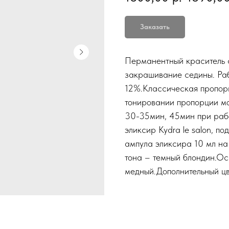
Заказать
Перманентный краситель с
закрашивание седины. Раб
12%.Классическая пропорц
тонировании пропорции мог
30-35мин, 45мин при раб
эликсир Kydra le salon, п
ампула эликсира 10 мл на
тона – темный блондин.Ос
медный.Дополнительный цв