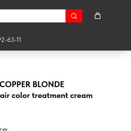
2-63-11
H COPPER BLONDE
r color treatment cream
0
р.