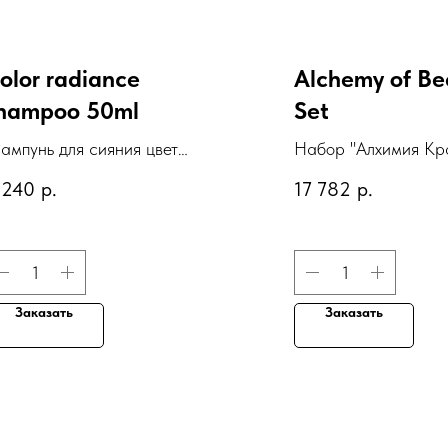
olor radiance
Alchemy of Be
hampoo 50ml
Set
ампунь для сияния цвета
Набор "Алхимия Кр
 экстрактом мякоти
 240
р.
17 782
р.
раната, 50 мл
Заказать
Заказать