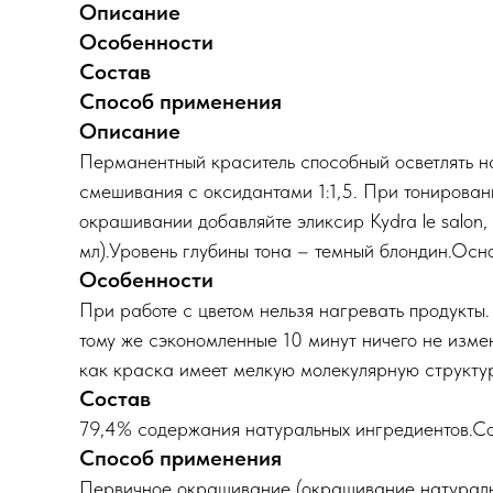
Описание
Особенности
Состав
Способ применения
Описание
Перманентный краситель способный осветлять н
смешивания с оксидантами 1:1,5. При тонирован
окрашивании добавляйте эликсир Kydra le salon,
мл).Уровень глубины тона – темный блондин.Осно
Особенности
При работе с цветом нельзя нагревать продукты.
тому же сэкономленные 10 минут ничего не измен
как краска имеет мелкую молекулярную структуру
Состав
79,4% содержания натуральных ингредиентов.Соя
Способ применения
Первичное окрашивание (окрашивание натуральных