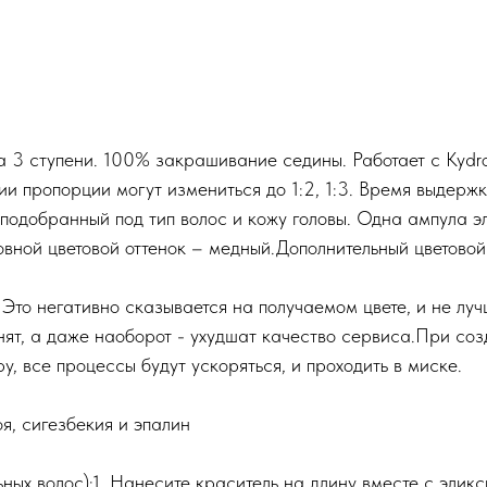
а 3 ступени. 100% закрашивание седины. Работает с Kyd
ии пропорции могут измениться до 1:2, 1:3. Время выдер
 подобранный под тип волос и кожу головы. Одна ампула э
вной цветовой оттенок – медный.Дополнительный цветовой 
 Это негативно сказывается на получаемом цвете, и не луч
ят, а даже наоборот - ухудшат качество сервиса.При соз
, все процессы будут ускоряться, и проходить в миске.
, сигезбекия и эпалин
 волос):1. Нанесите краситель на длину вместе с эликси