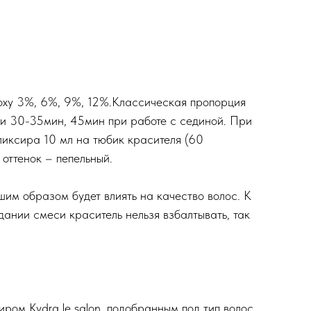
roxy 3%, 6%, 9%, 12%.Классическая пропорция
жки 30-35мин, 45мин при работе с сединой. При
ликсира 10 мл на тюбик красителя (60
оттенок – пепельный.
шим образом будет влиять на качество волос. К
дании смеси краситель нельзя взбалтывать, так
ром Kydra le salon, подобранным под тип волос,