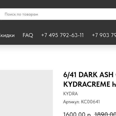
кидки
FAQ
+7 495 792-63-11
+7 903 79
6/41 DARK AS
KYDRACREME hai
KYDRA
Артикул:
KC00641
1600,00
р.
1890,0