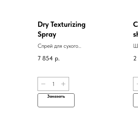
Dry Texturizing
C
Spray
s
Спрей для сухого
Ш
дефинирования "Лак-
с
7 854
р.
2
текстура"
г
Заказать