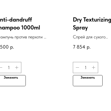
nti-dandruff
Dry Texturizin
hampoo 1000ml
Spray
ампунь против перхоти с
Спрей для сухого
кстрактом розмарина
дефинирования "Ла
 500
р.
7 854
р.
текстура"
Заказать
Заказать