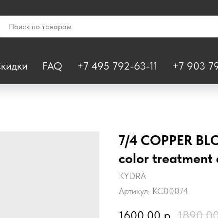
кидки
FAQ
+7 495 792-63-11
+7 903 79
7/4 COPPER BL
color treatment
KYDRA
Артикул:
KC00074
1600,00
р.
1890,0