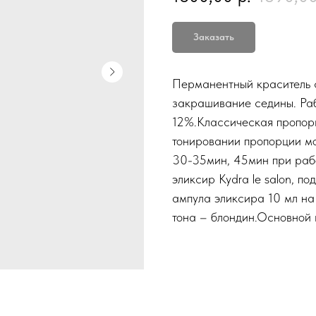
Заказать
Перманентный краситель с
закрашивание седины. Раб
12%.Классическая пропорц
тонировании пропорции мог
30-35мин, 45мин при раб
эликсир Kydra le salon, п
ампула эликсира 10 мл на
тона – блондин.Основной 