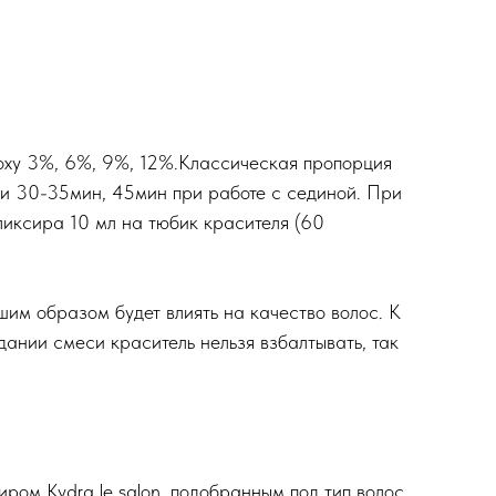
roxy 3%, 6%, 9%, 12%.Классическая пропорция
жки 30-35мин, 45мин при работе с сединой. При
ликсира 10 мл на тюбик красителя (60
шим образом будет влиять на качество волос. К
дании смеси краситель нельзя взбалтывать, так
ром Kydra le salon, подобранным под тип волос,