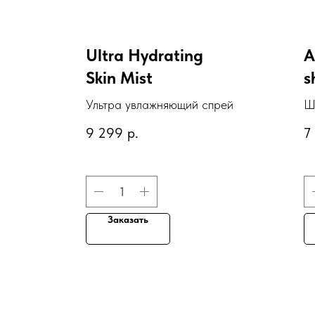
Ultra Hydrating
A
Skin Mist
s
Ультра увлажняющий спрей
Ш
э
9 299
р.
7
Заказать