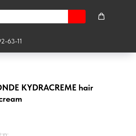
2-63-11
ONDE KYDRACREME hair
 cream
0
р.