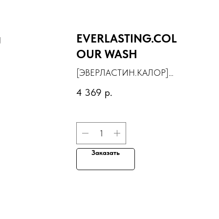
g
EVERLASTING.COL
OUR WASH
[ЭВЕРЛАСТИН.КАЛОР]
к-
шампунь для защиты и
4 369
р.
стойкости цвета волос
Заказать