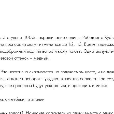
а 3 ступени. 100% закрашивание седины. Работает с Kyd
ии пропорции могут измениться до 1:2, 1:3. Время выдер
 подобранный под тип волос и кожу головы. Одна ампула э
етовой оттенок – медный.
 Это негативно сказывается на получаемом цвете, и не луч
ят, а даже наоборот - ухудшат качество сервиса.При соз
, все процессы будут ускоряться, и проходить в миске.
, сигезбекия и эпалин
 волос):1. Нанесите краситель на длину вместе с эликси