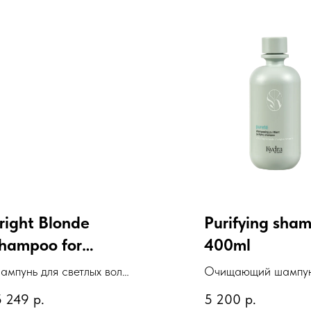
right Blonde
Purifying sha
hampoo for
400ml
eautiful Color
ампунь для светлых волос
Очищающий шампун
Великолепие цвета"
кожи головы с экст
5 249
р.
5 200
р.
звездчатого аниса