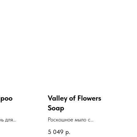
mpoo
Valley of Flowers
Soap
ь для
Роскошное мыло с
рактом
ароматом "Долина цветов"
5 049
р.