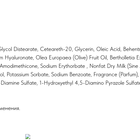
ycol Distearate, Ceteareth-20, Glycerin, Oleic Acid, Behent
 Hyaluronate, Olea Europaea (Olive) Fruit Oil, Bertholletia E
odimethicone, Sodium Erythorbate , Nonfat Dry Milk (Sine A
ohol, Potassium Sorbate, Sodium Benzoate, Fragrance (Parfum
5-Diamine Sulfate, 1-Hydroxyethyl 4,5-Diamino Pyrazole Sul
менения.