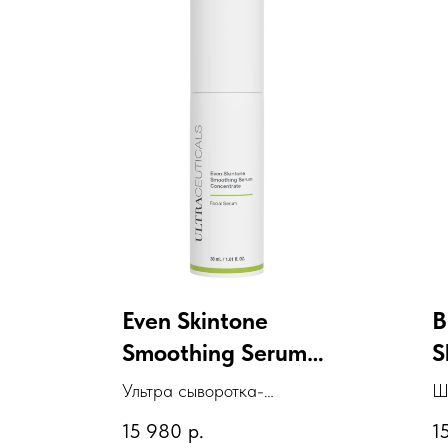
Even Skintone
B
Smoothing Serum
S
Concentrate
B
Ультра сыворотка-
Ш
концентрат с кислотами
"
15 980
р.
1