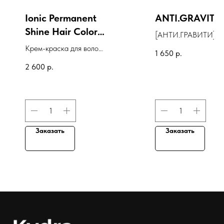
Ionic Permanent
ANTI.GRAVITY
Shine Hair Color
[АНТИ.ГРАВИТИ]
10S - EXTRA
лосьон для
Крем-краска для волос
1 650
р.
LIGHT SILVER
прикорневого объем
Ionic Permanent Shine
2 600
р.
BLONDE, 85 гр
Hair Color 10S - EXTRA
LIGHT SILVER
BLONDE, 85 гр
Заказать
Заказать