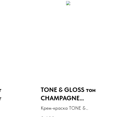
r
TONE & GLOSS тон
r
CHAMPAGNE
BUBBLES, 85 гр
Крем-краска TONE &
GLOSS тон CHAMPAGNE