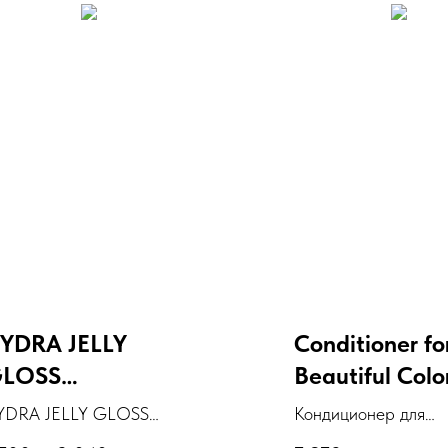
YDRA JELLY
Conditioner fo
LOSS
Beautiful Colo
MMONIA-FREE
YDRA JELLY GLOSS
Кондиционер для
OLORING JELLY
тойкий тонирующий
окрашенных волос