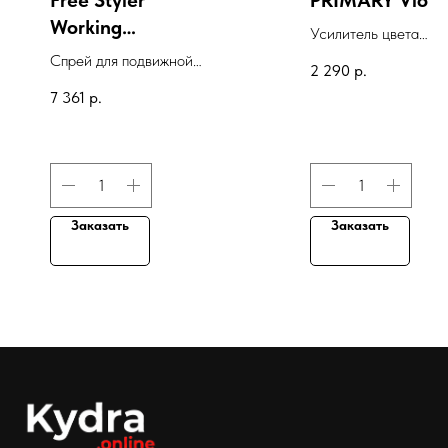
Free Styler
PRIMARY Viole
Working
Усилитель цвета
Hairspray
"Фиолетовый", 60 м
Спрей для подвижной
2 290
р.
фиксации "Свобода
7 361
р.
стиля"
Заказать
Заказать