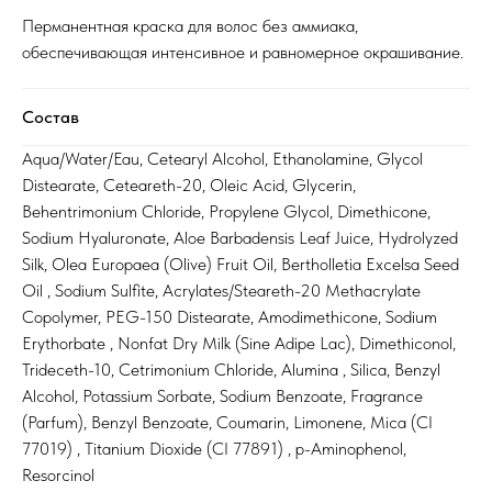
Перманентная краска для волос без аммиака,
обеспечивающая интенсивное и равномерное окрашивание.
Состав
Aqua/Water/Eau, Cetearyl Alcohol, Ethanolamine, Glycol
Distearate, Ceteareth-20, Oleic Acid, Glycerin,
Behentrimonium Chloride, Propylene Glycol, Dimethicone,
Sodium Hyaluronate, Aloe Barbadensis Leaf Juice, Hydrolyzed
Silk, Olea Europaea (Olive) Fruit Oil, Bertholletia Excelsa Seed
Oil , Sodium Sulfite, Acrylates/Steareth-20 Methacrylate
Copolymer, PEG-150 Distearate, Amodimethicone, Sodium
Erythorbate , Nonfat Dry Milk (Sine Adipe Lac), Dimethiconol,
Trideceth-10, Cetrimonium Chloride, Alumina , Silica, Benzyl
Alcohol, Potassium Sorbate, Sodium Benzoate, Fragrance
(Parfum), Benzyl Benzoate, Coumarin, Limonene, Mica (CI
77019) , Titanium Dioxide (CI 77891) , p-Aminophenol,
Resorcinol