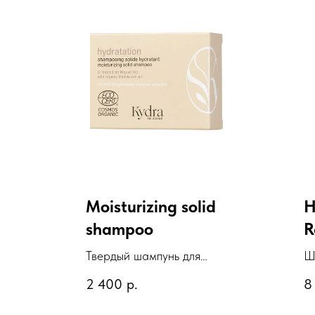
Moisturizing solid
H
shampoo
R
S
Твердый шампунь для
Ш
ежедневного применения
и
2 400
р.
8
«Увлажнение», 80 г
В