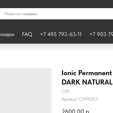
кидки
FAQ
+7 495 792-63-11
+7 903 79
Ionic Permanent
DARK NATURAL
CHI
Артикул:
CHI9083
2600,00
р.