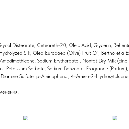
ycol Distearate, Ceteareth-20, Oleic Acid, Glycerin, Behent
rolyzed Silk, Olea Europaea (Olive) Fruit Oil, Bertholletia E
odimethicone, Sodium Erythorbate , Nonfat Dry Milk (Sine A
ohol, Potassium Sorbate, Sodium Benzoate, Fragrance (Parfum
5-Diamine Sulfate, p-Aminophenol, 4-Amino-2-Hydroxytoluene,
менения.