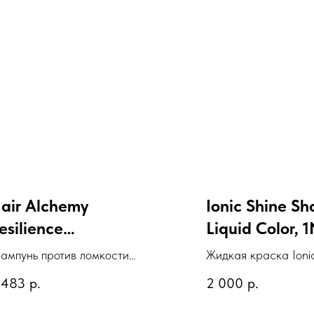
air Alchemy
Ionic Shine Sh
esilience
Liquid Color, 
hampoo
Черный, 89 м
ампунь против ломкости
Жидкая краска Ionic
 сухости волос "Сила
Shades Liquid Color,
 483
р.
2 000
р.
озрождения"
Черный, 89 мл