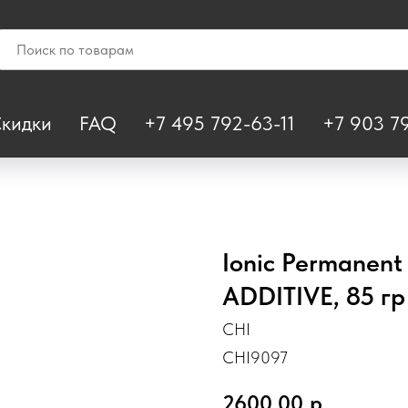
кидки
FAQ
+7 495 792-63-11
+7 903 79
Ionic Permanent
ADDITIVE, 85 гр
CHI
CHI9097
2600,00
р.