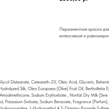
Заказать
Перманентная краска для
интенсивное и равномерн
ycol Distearate, Ceteareth-20, Oleic Acid, Glycerin, Behent
rolyzed Silk, Olea Europaea (Olive) Fruit Oil, Bertholletia E
odimethicone, Sodium Erythorbate , Nonfat Dry Milk (Sine A
ohol, Potassium Sorbate, Sodium Benzoate, Fragrance (Parfum
Hydroxypyridine, 1-Hydroxyethyl 4,5-Diamino Pyrazole Sulfa