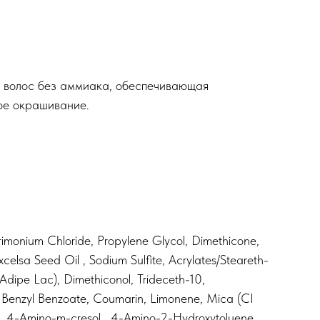
 волос без аммиака, обеспечивающая
ое окрашивание.
rimonium Chloride, Propylene Glycol, Dimethicone,
xcelsa Seed Oil , Sodium Sulfite, Acrylates/Steareth-
dipe Lac), Dimethiconol, Trideceth-10,
), Benzyl Benzoate, Coumarin, Limonene, Mica (CI
te, 4-Amino-m-cresol , 4-Amino-2-Hydroxytoluene