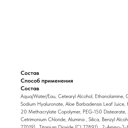
Состав
Способ применения
Состав
Aqua/Water/Eau, Cetearyl Alcohol, Ethanolamine, Gl
Sodium Hyaluronate, Aloe Barbadensis Leaf Juice, Hyd
20 Methacrylate Copolymer, PEG-150 Distearate, Am
Cetrimonium Chloride, Alumina , Silica, Benzyl Alc
77019) , Titanium Dioxide (CI 77891) , 2-Amino-3-