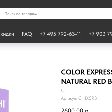
кидки
FAQ
+7 495 792-63-11
+7 903 79
COLOR EXPRES
NATURAL RED B
CHI
Артикул:
CHIX5R3
2600,00
р.