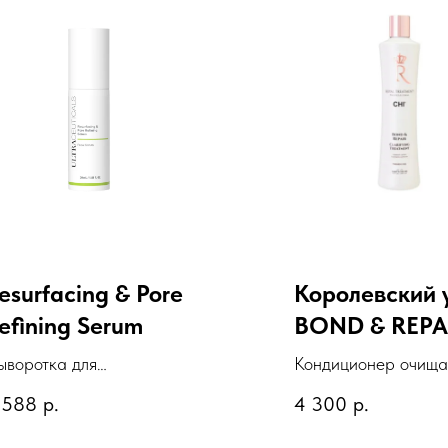
esurfacing & Pore
Королевский 
efining Serum
BOND & REPA
355 мл
ыворотка для
Кондиционер очищ
ыравнивания текстуры
Королевский уход
 588
р.
4 300
р.
ожи и сужения пор
REPAIR, 355 мл