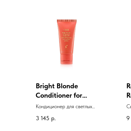
Bright Blonde
R
Conditioner for
R
Beautiful Color
Кондиционер для светлых
С
волос "Великолепие цвета"
в
3 145
р.
9
к