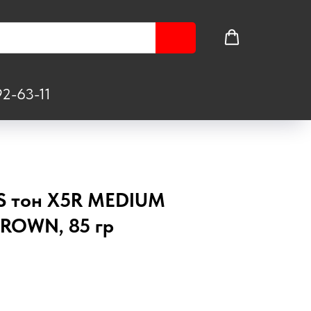
2-63-11
S тон X5R MEDIUM
ROWN, 85 гр