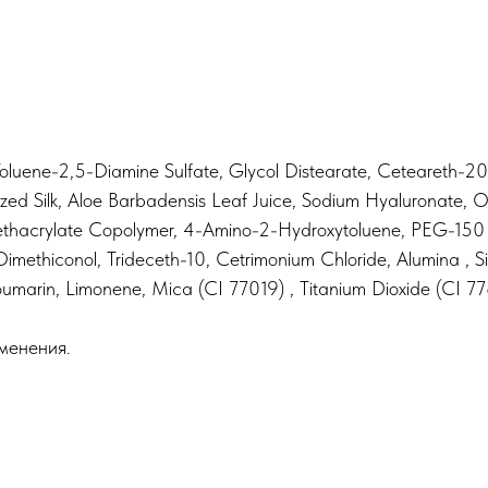
luene-2,5-Diamine Sulfate, Glycol Distearate, Ceteareth-20,
zed Silk, Aloe Barbadensis Leaf Juice, Sodium Hyaluronate, Ole
 Methacrylate Copolymer, 4-Amino-2-Hydroxytoluene, PEG-150 
imethiconol, Trideceth-10, Cetrimonium Chloride, Alumina , Si
umarin, Limonene, Mica (CI 77019) , Titanium Dioxide (CI 7
менения.