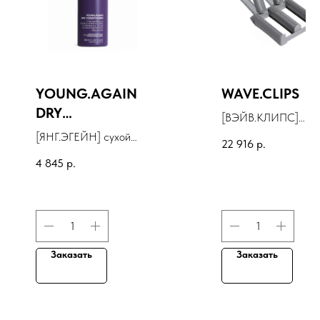
YOUNG.AGAIN
WAVE.CLIPS
DRY
[ВЭЙВ.КЛИПС]
CONDITIONER
зажимы для создани
[ЯНГ.ЭГЕЙН] сухой
22 916
р.
волн, 48 шт
кондиционер
4 845
р.
Заказать
Заказать