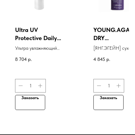
Ultra UV
YOUNG.AGAI
Protective Daily
DRY
Moisturiser SPF
CONDITIONER
Ультра увлажняющий
[ЯНГ.ЭГЕЙН] сухой
50 Hydrating
крем SPF 50 с
кондиционер
8 704
р.
4 845
р.
эффектом гидратации
Заказать
Заказать