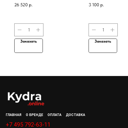
Indulgence
40 volumes (12
для волос
хлопковым маслом 4
26 520
р.
3 100
р.
with Cottonsee
"Вдохновение дня"
vol. (12%), 1 000 мл
oil
Заказать
Заказать
ГЛАВНАЯ
О БРЕНДЕ
ОПЛАТА
ДОСТАВКА
+7 495 792-63-11