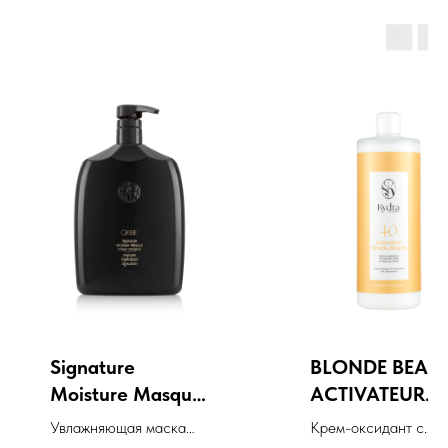
Signature
BLONDE BEAU
Moisture Masque
ACTIVATEUR
A Super
Cream Develop
Увлажняющая маска
Крем-оксидант с