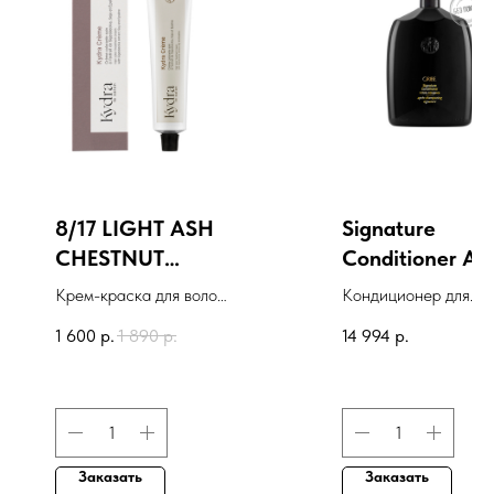
8/17 LIGHT ASH
Signature
CHESTNUT
Conditioner A
BLONDE
Daily Indulgen
Крем-краска для волос
Кондиционер для
KYDRACREME
KYDRACREME, 60 мл
ежедневного ухода
1 600
р.
1 890
р.
14 994
р.
hair color
"Вдохновение дня"
treatment cream
Заказать
Заказать