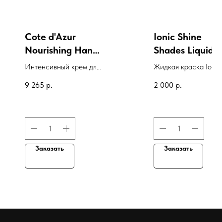
Cote d'Azur
Ionic Shine
Nourishing Hand
Shades Liquid
Creme
Color, 8N
Интенсивный крем для
Жидкая краска Ionic
Средний-
рук "Лазурный берег"
Shine Shades Liquid
9 265
р.
2 000
р.
блондин, 89 мл
Color, 8N Средний-
блондин, 89 мл
Заказать
Заказать