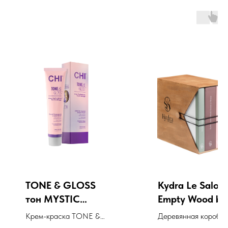
TONE & GLOSS
Kydra Le Salon
тон MYSTIC
Empty Wood bo
LILAC, 85 гр
for Colorcharts
Крем-краска TONE &
Деревянная коробка