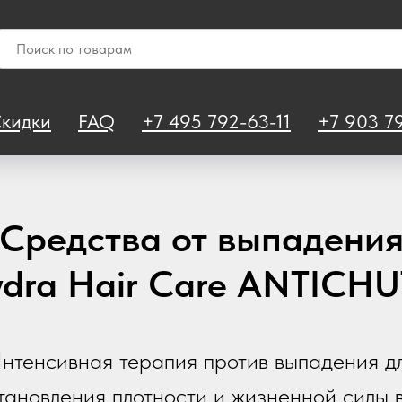
кидки
FAQ
+7 495 792-63-11
+7 903 79
Средства от выпадени
ydra Hair Care ANTICHU
нтенсивная терапия против выпадения д
тановления плотности и жизненной силы 