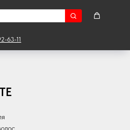
2-63-11
я
TE
ля
волос