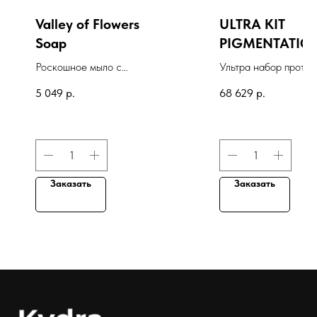
Valley of Flowers
ULTRA KIT
Soap
PIGMENTATIO
TREATMENT
Роскошное мыло с
Ультра набор против
ароматом "Долина
пигментации,
5 049
р.
68 629
р.
цветов"
150мл+30мл+30мл+
л+100мл+15мл
Заказать
Заказать